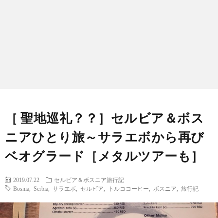
［ 聖地巡礼？？］セルビア＆ボス
ニアひとり旅～サラエボから再び
ベオグラード［メタルツアーも］
2019.07.22
セルビア＆ボスニア旅行記
Meta
Bosnia
,
Serbia
,
サラエボ
,
セルビア
,
トルココーヒー
,
ボスニア
,
旅行記
New
Inter