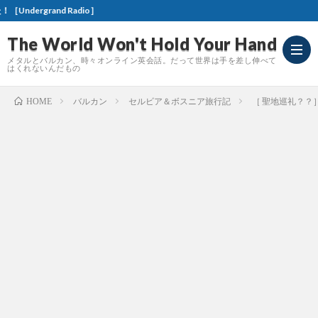
［お知らせ］本ブログ発！ネット
The World Won't Hold Your Hand
メタルとバルカン、時々オンライン英会話。だって世界は手を差し伸べて
はくれないんだもの
バルカン
セルビア＆ボスニア旅行記
［ 聖地巡礼？
HOME
Meta
Revi