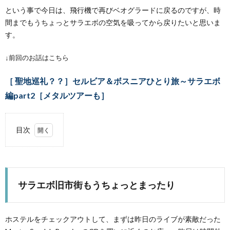
という事で今日は、飛行機で再びベオグラードに戻るのですが、時
間までもうちょっとサラエボの空気を吸ってから戻りたいと思いま
す。
Radio
↓前回のお話はこちら
WWH
Abou
［ 聖地巡礼？？］セルビア＆ボスニアひとり旅～サラエボ
編part2［メタルツアーも］
Me
目次
1.
サラ
エボ
旧市
サラエボ旧市街もうちょっとまったり
街も
うち
ょっ
とま
ホステルをチェックアウトして、まずは昨日のライブが素敵だった
った