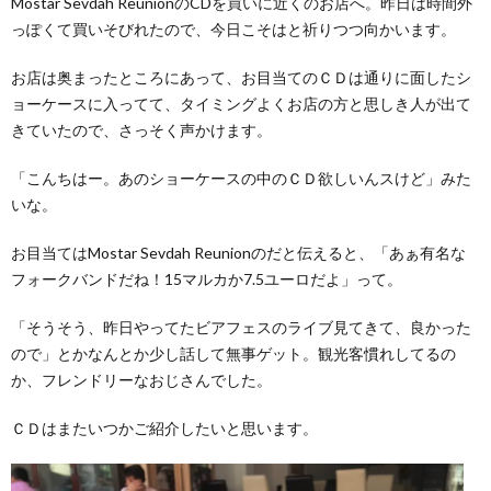
Mostar Sevdah ReunionのCDを買いに近くのお店へ。昨日は時間外
り
っぽくて買いそびれたので、今日こそはと祈りつつ向かいます。
2.
サラ
お店は奥まったところにあって、お目当てのＣＤは通りに面したシ
エボ
空港
ョーケースに入ってて、タイミングよくお店の方と思しき人が出て
まで
きていたので、さっそく声かけます。
がち
ょっ
「こんちはー。あのショーケースの中のＣＤ欲しいんスけど」みた
と大
変～
いな。
ベオ
グラ
お目当てはMostar Sevdah Reunionのだと伝えると、「あぁ有名な
ード
フォークバンドだね！15マルカか7.5ユーロだよ」って。
へ
3.
「そうそう、昨日やってたビアフェスのライブ見てきて、良かった
セル
ので」とかなんとか少し話して無事ゲット。観光客慣れしてるの
ビア
でラ
か、フレンドリーなおじさんでした。
ーメ
ン！
ＣＤはまたいつかご紹介したいと思います。
を食
べ
に！