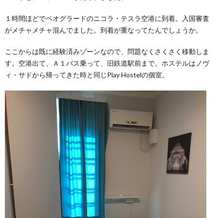
１時間ほどでベオグラードのニコラ・テスラ空港に到着。入国審査
がメチャメチャ混んでました。到着が重なってたんでしょうか。
ここからは既に経験済みゾーンなので、問題なくさくさく移動しま
す。空港出て、Ａ１バス乗って、旧鉄道駅前まで。ホステルはノヴ
ィ・サドから帰ってきた時と同じPlay Hostelの個室。