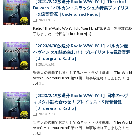
［2021/9/12放送分 Radio WWHYH ］Thrash of
Balkans！バルカン・スラッシュ大特集プレイリス
ト&録音音源［Undergrand Radio］
2021.09.15
Radio “The World Won’t Hold Your Hand”第９回、無事放送終
了しました！ 今回は”Thrash of B[…]
［2023/4/30放送分 Radio WWHYH ］バルカン産
ヘヴィメタル詰め合わせ！ プレイリスト&録音音源
［Undergrand Radio］
2023.05.01
管理人の選曲でお送りしてるネットラジオ番組、 “The World
Won’t Hold Your Hand”第51回、無事放送終了しました！ セ
ルビ[…]
［2023/2/19放送分 Radio WWHYH ］日本のヘヴ
ィメタル詰め合わせ！ プレイリスト&録音音源
［Undergrand Radio］
2023.02.20
管理人の選曲でお送りしてるネットラジオ番組、 “The World
Won’t Hold Your Hand”第46回、無事放送終了しました！ セ
ルビ[…]