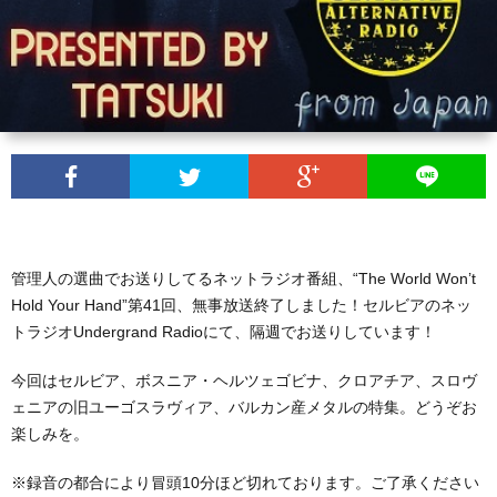
Radio
WWH
Abou
Me
管理人の選曲でお送りしてるネットラジオ番組、“The World Won’t
Hold Your Hand”第41回、無事放送終了しました！セルビアのネッ
トラジオUndergrand Radioにて、隔週でお送りしています！
今回はセルビア、ボスニア・ヘルツェゴビナ、クロアチア、スロヴ
ェニアの旧ユーゴスラヴィア、バルカン産メタルの特集。どうぞお
楽しみを。
※録音の都合により冒頭10分ほど切れております。ご了承ください