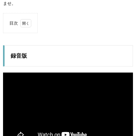
ませ。
目次
1.
録音
版
2.
録音版
オン
エア
曲一
覧
3.
次回
予告