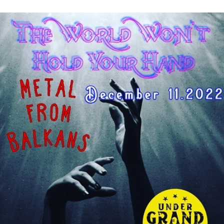
バ
ル
カ
ン
雑
記