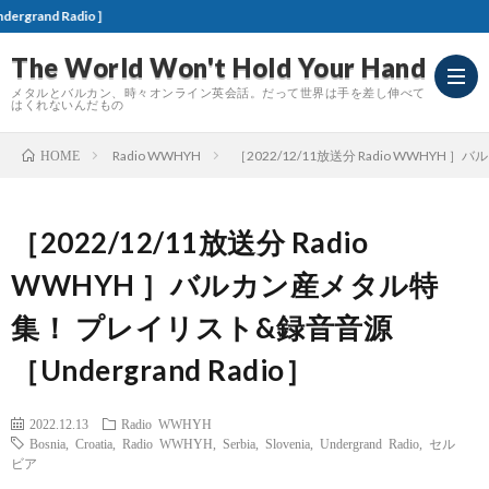
［お知らせ］本ブ
The World Won't Hold Your Hand
メタルとバルカン、時々オンライン英会話。だって世界は手を差し伸べて
はくれないんだもの
Radio WWHYH
［2022/12/11放送分 Radio WWHYH 
HOME
Meta
［2022/12/11放送分 Radio
Revi
WWHYH ］バルカン産メタル特
集！ プレイリスト&録音音源
［Undergrand Radio］
2022.12.13
Radio WWHYH
Bosnia
,
Croatia
,
Radio WWHYH
,
Serbia
,
Slovenia
,
Undergrand Radio
,
セル
ビア