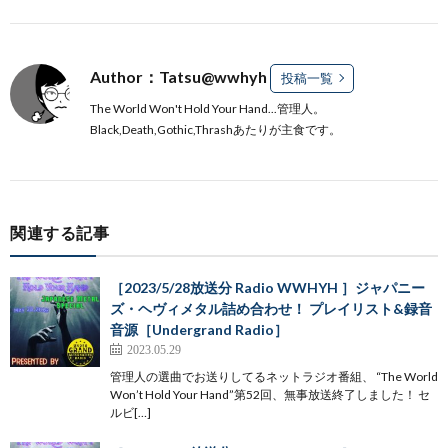
Author：Tatsu@wwhyh
投稿一覧
The World Won't Hold Your Hand...管理人。
Black,Death,Gothic,Thrashあたりが主食です。
関連する記事
［2023/5/28放送分 Radio WWHYH ］ジャパニー
ズ・ヘヴィメタル詰め合わせ！ プレイリスト&録音
音源［Undergrand Radio］
2023.05.29
管理人の選曲でお送りしてるネットラジオ番組、 “The World
Won’t Hold Your Hand”第52回、無事放送終了しました！ セ
ルビ[…]