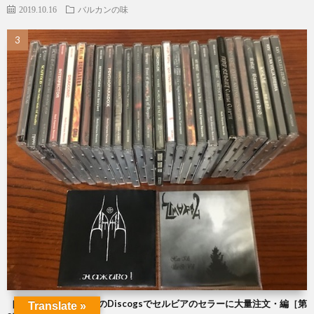
2019.10.16
バルカンの味
［海外通販記］初挑戦のDiscogsでセルビアのセラーに大量注文・編［第
Translate »