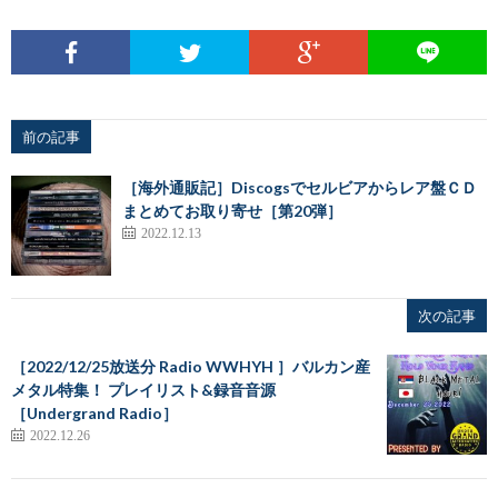
前の記事
［海外通販記］Discogsでセルビアからレア盤ＣＤ
まとめてお取り寄せ［第20弾］
2022.12.13
次の記事
［2022/12/25放送分 Radio WWHYH ］バルカン産
メタル特集！ プレイリスト&録音音源
［Undergrand Radio］
2022.12.26