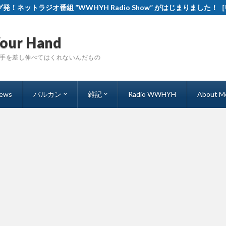
ネットラジオ番組 ”WWHYH Radio Show” がはじまりました！［Unde
Your Hand
手を差し伸べてはくれないんだもの
iews
バルカン
雑記
Radio WWHYH
About M
バルカンの味
バルカンの本
バルカンの音
セルビア＆ボスニア旅行記
バルカンその他
海外通販の記録
オンライン英会話