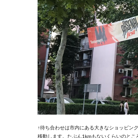
に
フ
ェ
ス
最
終
日
5.
Ritam
Nereda
6.
Partibrejkers
7.
ちょ
っと
Kurt
Vile
とラ
↑待ち合わせは市内にある大きなショッピン
キア
移動します。たぶん1kmもないくらいのところにあ