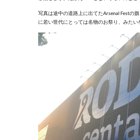
8.
最
写真は途中の道路上に出てたArsenal Fe
後
に若い世代にとっては名物のお祭り、みたい
に
グ
ラ
グ
イ
ェ
バ
ッ
ツ
の
街
歩
き
9.
記
念
公
園