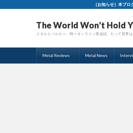
［お知らせ］本ブログ発！
The World Won't Hold 
メタルとバルカン、時々オンライン英会話。だって世界は
Metal Reviews
Metal News
Interv
セルビア
ボスニア・ヘルツェゴビナ
クロアチア
マケドニア
スロヴェニア
ルーマニア
ブルガリア
ポーランド
チェコ
インターナショナル
VA・スプリット盤