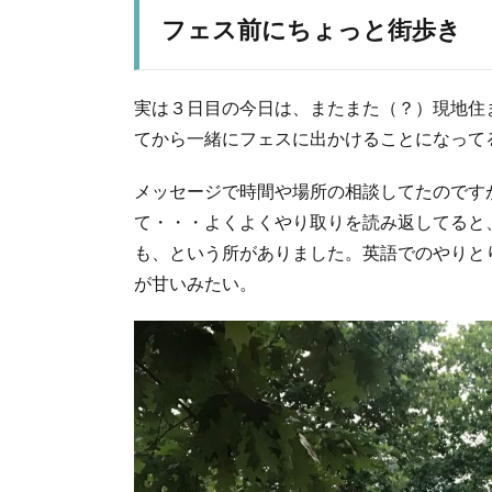
ス
フェス前にちょっと街歩き
前
に
ち
実は３日目の今日は、またまた（？）現地住
ょ
っ
てから一緒にフェスに出かけることになって
と
街
メッセージで時間や場所の相談してたのです
歩
て・・・よくよくやり取りを読み返してると
き
も、という所がありました。英語でのやりと
2.
が甘いみたい。
Hladno
PIvo
3.
Red
Fang
4.
つ
い