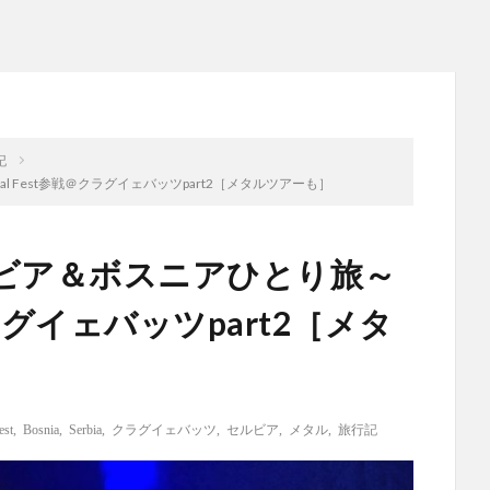
記
l Fest参戦＠クラグイェバッツpart2［メタルツアーも］
ルビア＆ボスニアひとり旅～
＠クラグイェバッツpart2［メタ
est
,
Bosnia
,
Serbia
,
クラグイェバッツ
,
セルビア
,
メタル
,
旅行記