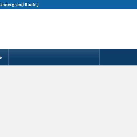
rgrand Radio］
e