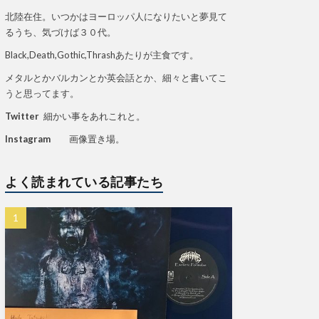
北陸在住。いつかはヨーロッパ人になりたいと夢見て
るうち、気づけば３０代。
Black,Death,Gothic,Thrashあたりが主食です。
メタルとかバルカンとか英会話とか、細々と書いてこ
うと思ってます。
Twitter
細かい事をあれこれと。
Instagram
画像置き場。
よく読まれている記事たち