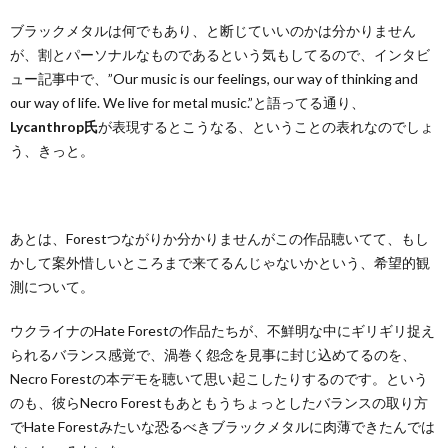
ブラックメタルは何でもあり、と断じていいのかは分かりません
が、割とパーソナルなものであるという気もしてるので、インタビ
ュー記事中で、”Our music is our feelings, our way of thinking and
our way of life. We live for metal music.”と語ってる通り、
Lycanthrop氏
が表現するとこうなる、ということの表れなのでしょ
う、きっと。
あとは、Forestつながりか分かりませんがこの作品聴いてて、もし
かして案外惜しいところまで来てるんじゃないかという、希望的観
測について。
ウクライナのHate Forestの作品たちが、不鮮明な中にギリギリ捉え
られるバランス感覚で、渦巻く怨念を見事に封じ込めてるのを、
Necro Forestの本デモを聴いて思い起こしたりするのです。という
のも、彼らNecro Forestもあともうちょっとしたバランスの取り方
でHate Forestみたいな恐るべきブラックメタルに肉薄できたんでは