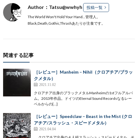
Author：Tatsu@wwhyh
投稿一覧
The World Won't Hold Your Hand...管理人。
Black,Death,Gothic,Thrashあたりが主食です。
関連する記事
［レビュー］Manheim – Nihil（クロアチア/ブラッ
クメタル）
2021.11.02
クロアチア出身のブラックメタルManheimの1stフルアルバ
ム。2013年作品。ドイツのEternal Sound Recordsなるレー
ベルからの[…]
［レビュー］Speedclaw – Beast in the Mist (クロ
アチア/スラッシュ・スピードメタル）
2021.04.04
クロアチア出身の４人組スラッシュ・スピードメタル、そ