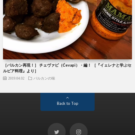
［バルカン再現！］ チェヴァピ（Ćevapi）・編！ ［『イェレナと学ぶセ
ルビア料理』より］
2019.04.02
バルカンの味
Back to Top