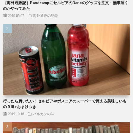
［海外通販記］BandcampにセルビアのBaneのグッズを注文・無事届く
のかやってみた
2019.05.07
海外通販の記録
行ったら買いたい！セルビアやボスニアのスーパーで買える美味しいも
の９選+おまけつき
2019.10.16
バルカンの味