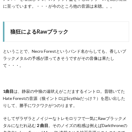
に至っています。・・・が今のところ他の音源は未聴。。。
狼狂によるRawブラック
ということで、Necro Forestというバンド名からしても、香しいブ
ラックメタルの予感が漂ってきそうですがその音像は果たし
て・・・。
1曲目
は、静寂の中狼の遠吠えがこだまするイントロ。昔聴いてた
Hate Forestの音源（狼イントロはScythiaだっけ？）を思い出した
りして、勝手にワクワクがつのります。
そしてザラザラとノイジーなトレモロリフで一気にRawブラックメ
タルになだれ込む
２曲目
。そのノイズの粒感は例えばDarkthroneの