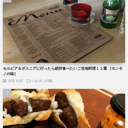
セルビア＆ボスニアに行ったら絶対食べたいご当地料理１１選 ［ホンモ
ノの味］
2019.10.07
バルカンの味