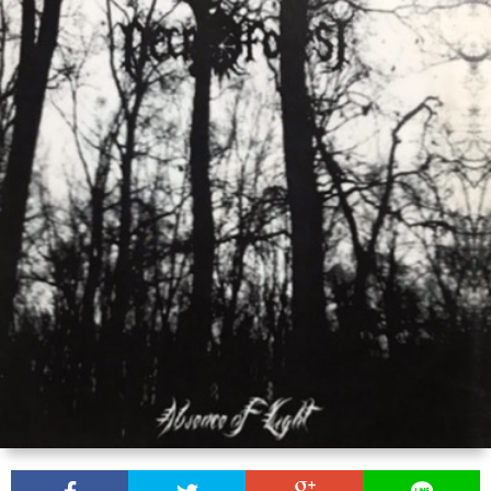
バ
ル
カ
ン
雑
記