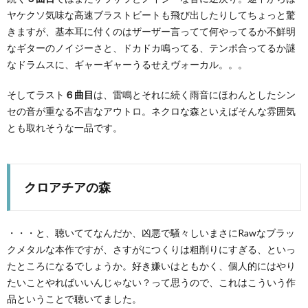
ヤケクソ気味な高速ブラストビートも飛び出したりしてちょっと驚
きますが、基本耳に付くのはザーザー言ってて何やってるか不鮮明
なギターのノイジーさと、ドカドカ鳴ってる、テンポ合ってるか謎
なドラムスに、ギャーギャーうるせえヴォーカル。。。
そしてラスト
６曲目
は、雷鳴とそれに続く雨音にほわんとしたシン
セの音が重なる不吉なアウトロ。ネクロな森といえばそんな雰囲気
とも取れそうな一品です。
クロアチアの森
・・・と、聴いててなんだか、凶悪で騒々しいまさにRawなブラッ
クメタルな本作ですが、さすがにつくりは粗削りにすぎる、といっ
たところになるでしょうか。好き嫌いはともかく、個人的にはやり
たいことやればいいんじゃない？って思うので、これはこういう作
品ということで聴いてました。