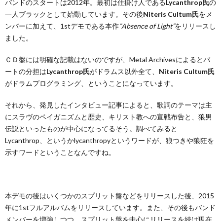
バンドのスタートは2012年。最初は仕掛け人である
Lycanthrop氏
の
Raw
一人ブラックとして始動しています。その後
ブラ
Niteris Cultum氏
をメ
ック
ンバーに加えて、1stデモである本作
”Absence of Light”
をリリースし
ました。
3.
クロ
アチ
ＣＤ盤には明確な記載はないのですが、Metal Archivesによるとパ
アの
ートの分担は
Lycanthrop氏
がドラムス以外全て、
Niteris Cultum氏
森
がドラムプログラミング、ということになっています。
それから、発見したインタビュー記事によると、歌詞のテーマは主
にスラヴのペイガニズムと歴史、キリスト教への宣戦布告と、狼男
伝説といったものが中心になってるそう。調べてみると
Lycanthrop、というかlycanthropyというワードが、狼つきや狼狂を
示すワードということなんですね。
本デモの後はいくつかのスプリット盤などをリリースした後、2015
年に1stフルアルバムをリリースしています。また、その後もバンド
メンバーを増強しつつ、スプリット盤を中心にリリースを続け現在