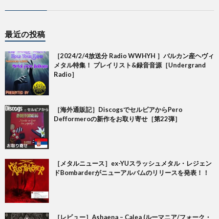
最近の投稿
［2024/2/4放送分 Radio WWHYH ］バルカン産ヘヴィ
メタル特集！ プレイリスト&録音音源［Undergrand
Radio］
［海外通販記］DiscogsでセルビアからPero
Defformeroの新作をお取り寄せ［第22弾］
［メタルニュース］ex-YUスラッシュメタル・レジェン
ドBombarderがニューアルバムのリリースを発表！！
［レビュー］Ashaena – Calea (ルーマニア/フォーク・