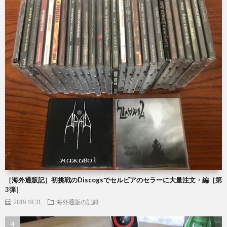
［海外通販記］初挑戦のDiscogsでセルビアのセラーに大量注文・編［第
3弾］
2019.10.31
海外通販の記録