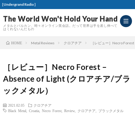
［お知
The World Won't Hold Your Hand
メタルとバルカン、時々オンライン英会話。だって世界は手を差し伸べて
はくれないんだもの
Metal Reviews
クロアチア
［レビュー］Necro Forest 
HOME
Meta
［レビュー］Necro Forest –
Revi
Absence of Light (クロアチア/ブラ
ックメタル）
2021.02.05
クロアチア
Black Metal
,
Croatia
,
Necro Forest
,
Review
,
クロアチア
,
ブラックメタル