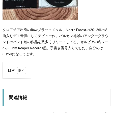
クロアチア出身のRawブラックメタル、Necro Forestの2012年の6
曲入りデモ音源にしてデビュー作。バルカン地域のアンダーグラウ
ンドのバンド達の作品を数多くリリースしてる、セルビアの名レー
ベルGrim Reaper Records盤。手書き番号入りでした。自分のは
30/50になってます。
目次
1.
関連
情報
関連情報
2.
狼狂
によ
る