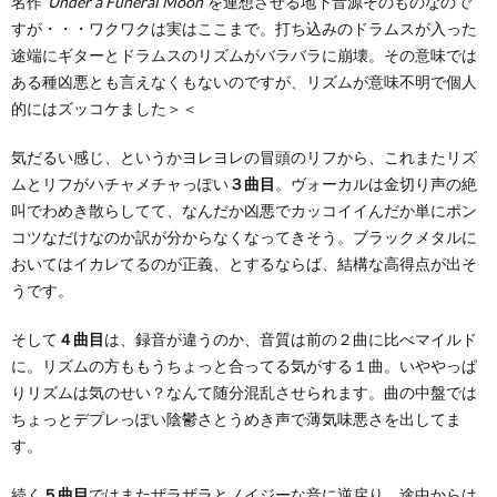
名作
“Under a Funeral Moon”
を連想させる地下音源そのものなので
すが・・・ワクワクは実はここまで。打ち込みのドラムスが入った
途端にギターとドラムスのリズムがバラバラに崩壊。その意味では
ある種凶悪とも言えなくもないのですが、リズムが意味不明で個人
的にはズッコケました＞＜
気だるい感じ、というかヨレヨレの冒頭のリフから、これまたリズ
ムとリフがハチャメチャっぽい
３曲目
。ヴォーカルは金切り声の絶
叫でわめき散らしてて、なんだか凶悪でカッコイイんだか単にポン
コツなだけなのか訳が分からなくなってきそう。ブラックメタルに
おいてはイカレてるのが正義、とするならば、結構な高得点が出そ
うです。
そして
４曲目
は、録音が違うのか、音質は前の２曲に比べマイルド
に。リズムの方ももうちょっと合ってる気がする１曲。いややっぱ
りリズムは気のせい？なんて随分混乱させられます。曲の中盤では
ちょっとデプレっぽい陰鬱さとうめき声で薄気味悪さを出してま
す。
続く
５曲目
ではまたザラザラとノイジーな音に逆戻り。途中からは