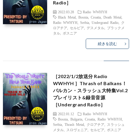
Radio］
2022.03.28
Radio WWHYH
Black Metal
,
Bosnia
,
Croatia
,
Death Metal
,
Radio WWHYH
,
Serbia
,
Undergrand Radio
,
ク
ロアチア
,
セルビア
,
デスメタル
,
ブラックメ
タル
,
ボスニア
続きを読む
［2022/1/2放送分 Radio
WWHYH ］Thrash of Balkans！
バルカン・スラッシュ大特集Vol.2
プレイリスト&録音音源
［Undergrand Radio］
2022.01.12
Radio WWHYH
Bosnia
,
Bulgaria
,
Croatia
,
Radio WWHYH
,
Serbia
,
Thrash Metal
,
クロアチア
,
スラッシュ
メタル
,
スロヴェニア
,
セルビア
,
ボスニア