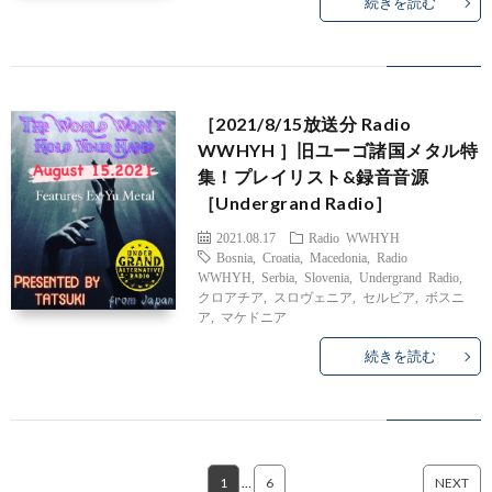
続きを読む
［2021/8/15放送分 Radio
WWHYH ］旧ユーゴ諸国メタル特
集！プレイリスト&録音音源
［Undergrand Radio］
2021.08.17
Radio WWHYH
Bosnia
,
Croatia
,
Macedonia
,
Radio
WWHYH
,
Serbia
,
Slovenia
,
Undergrand Radio
,
クロアチア
,
スロヴェニア
,
セルビア
,
ボスニ
ア
,
マケドニア
続きを読む
1
…
6
NEXT