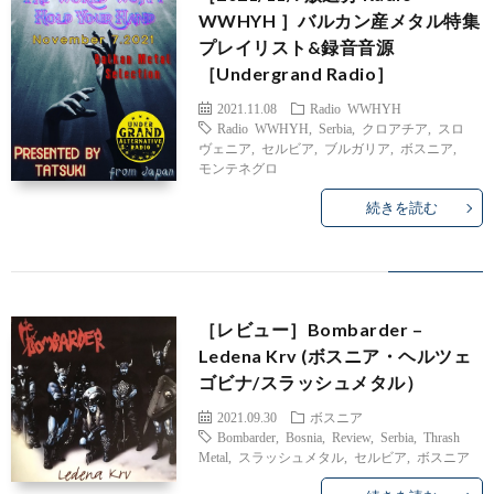
WWHYH ］バルカン産メタル特集
プレイリスト&録音音源
［Undergrand Radio］
2021.11.08
Radio WWHYH
Radio WWHYH
,
Serbia
,
クロアチア
,
スロ
ヴェニア
,
セルビア
,
ブルガリア
,
ボスニア
,
モンテネグロ
続きを読む
［レビュー］Bombarder –
Ledena Krv (ボスニア・ヘルツェ
ゴビナ/スラッシュメタル）
2021.09.30
ボスニア
Bombarder
,
Bosnia
,
Review
,
Serbia
,
Thrash
Metal
,
スラッシュメタル
,
セルビア
,
ボスニア