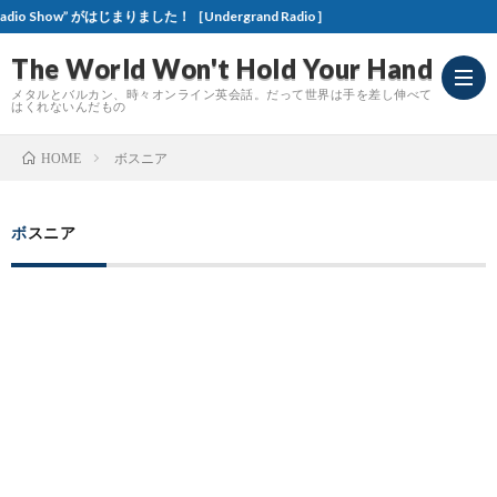
！［Undergrand Radio］
The World Won't Hold Your Hand
メタルとバルカン、時々オンライン英会話。だって世界は手を差し伸べて
はくれないんだもの
ボスニア
HOME
Meta
ボスニア
Revi