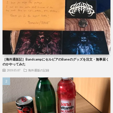
［海外通販記］BandcampにセルビアのBaneのグッズを注文・無事届く
のかやってみた
2019.05.07
海外通販の記録