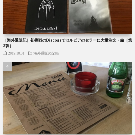
［海外通販記］初挑戦のDiscogsでセルビアのセラーに大量注文・編［第
3弾］
2019.10.31
海外通販の記録