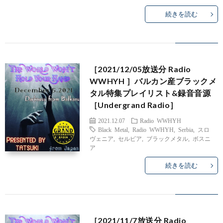
続きを読む
［2021/12/05放送分 Radio
WWHYH ］バルカン産ブラックメ
タル特集プレイリスト&録音音源
［Undergrand Radio］
2021.12.07
Radio WWHYH
Black Metal
,
Radio WWHYH
,
Serbia
,
スロ
ヴェニア
,
セルビア
,
ブラックメタル
,
ボスニ
ア
続きを読む
［2021/11/7放送分 Radio