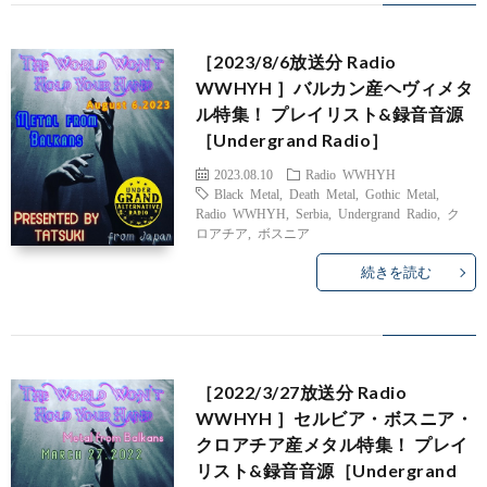
［2023/8/6放送分 Radio
WWHYH ］バルカン産ヘヴィメタ
Radio
ル特集！ プレイリスト&録音音源
［Undergrand Radio］
WWH
Abou
2023.08.10
Radio WWHYH
Black Metal
,
Death Metal
,
Gothic Metal
,
Me
Radio WWHYH
,
Serbia
,
Undergrand Radio
,
ク
ロアチア
,
ボスニア
続きを読む
［2022/3/27放送分 Radio
WWHYH ］セルビア・ボスニア・
クロアチア産メタル特集！ プレイ
リスト&録音音源［Undergrand