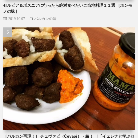
セルビア＆ボスニアに行ったら絶対食べたいご当地料理１１選 ［ホンモ
ノの味］
2019.10.07
バルカンの味
［バルカン再現！］ チェヴァピ（Ćevapi）・編！ ［『イェレナと学ぶセ