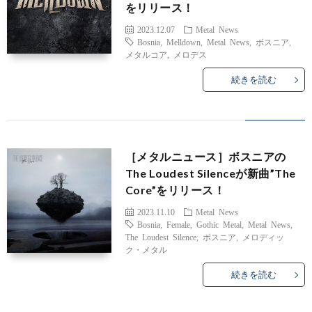
をリリース！
バ
2023.12.07
Metal News
Bosnia
,
Melldown
,
Metal News
,
ボスニア
,
メタルコア
,
メロデス
ル
続きを読む
カ
ン
［メタルニュース］ボスニアの
The Loudest Silenceが新曲”The
Core”をリリース！
2023.11.10
Metal News
Bosnia
,
Female
,
Gothic Metal
,
Metal News
,
The Loudest Silence
,
ボスニア
,
メロディッ
ク・メタル
雑
続きを読む
記