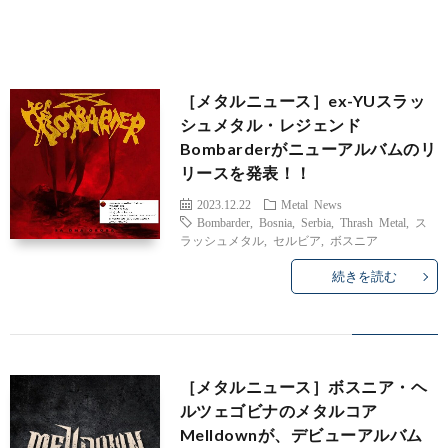
［メタルニュース］ex-YUスラッ
シュメタル・レジェンド
Bombarderがニューアルバムのリ
リースを発表！！
2023.12.22
Metal News
Bombarder
,
Bosnia
,
Serbia
,
Thrash Metal
,
ス
ラッシュメタル
,
セルビア
,
ボスニア
続きを読む
Meta
［メタルニュース］ボスニア・ヘ
ルツェゴビナのメタルコア
Melldownが、デビューアルバム
New
Inter