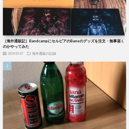
［海外通販記］BandcampにセルビアのBaneのグッズを注文・無事届く
のかやってみた
2019.05.07
海外通販の記録