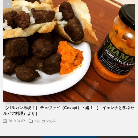
［バルカン再現！］ チェヴァピ（Ćevapi）・編！ ［『イェレナと学ぶセ
ルビア料理』より］
2019.04.02
バルカンの味