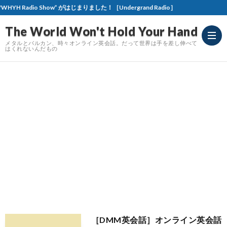
 がはじまりました！［Undergrand Radio］
The World Won't Hold Your Hand
メタルとバルカン、時々オンライン英会話。だって世界は手を差し伸べて
はくれないんだもの
Meta
Revi
［DMM英会話］オンライン英会話