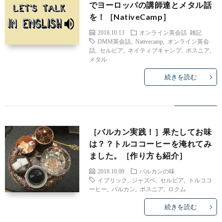
でヨーロッパの講師達とメタル話
を！［NativeCamp］
2018.10.13
オンライン英会話
雑記
DMM英会話
,
Nativecamp
,
オンライン英会
話
,
セルビア
,
ネイティブキャンプ
,
ボスニア
,
メタル
続きを読む
［バルカン実践！］果たしてお味
は？？トルココーヒーを淹れてみ
ました。［作り方も紹介］
2018.10.09
バルカンの味
イブリック
,
ジャズベ
,
セルビア
,
トルココ
Meta
ーヒー
,
バルカン
,
ボスニア
,
ロクム
続きを読む
New
Inter