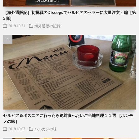
［海外通販記］初挑戦のDiscogsでセルビアのセラーに大量注文・編［第
3弾］
2019.10.31
海外通販の記録
セルビア＆ボスニアに行ったら絶対食べたいご当地料理１１選 ［ホンモ
ノの味］
2019.10.07
バルカンの味