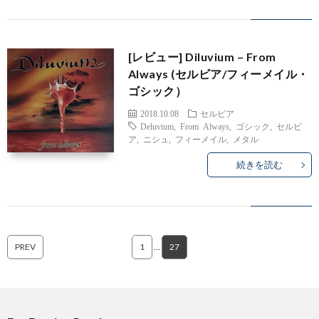
バ
[レビュー] Diluvium – From
ル
Always (セルビア/フィーメイル・
ゴシック）
カ
2018.10.08
セルビア
Deluvium
,
From Always
,
ゴシック
,
セルビ
ア
,
ニシュ
,
フィーメイル
,
メタル
ン
続きを読む
PREV
1
…
27
雑
記