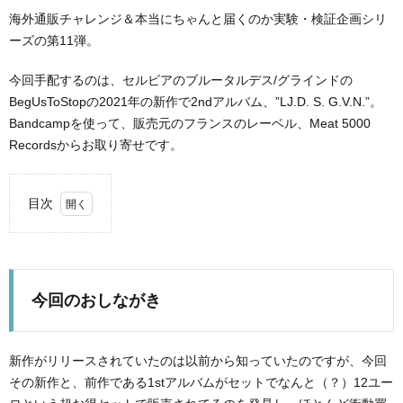
海外通販チャレンジ＆本当にちゃんと届くのか実験・検証企画シリ
ーズの第11弾。
Radio
今回手配するのは、セルビアのブルータルデス/グラインドの
BegUsToStopの2021年の新作で2ndアルバム、”LJ​.​D​. ​S​. ​G​.​V​.​N.”。
WWH
Abou
Bandcampを使って、販売元のフランスのレーベル、Meat 5000
Recordsからお取り寄せです。
Me
目次
1.
今回
のお
しな
今回のおしながき
がき
2.
Bandcamp
新作がリリースされていたのは以前から知っていたのですが、今回
での注文
（いつも
その新作と、前作である1stアルバムがセットでなんと（？）12ユー
の）