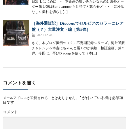
目次 1. はじめに ｰ 本企画の狙いみたいなもの2. 海外オー
ダー第１弾はBandcampから3. 待てど暮らせど・・・音沙汰
なし4. 痺れを切らし[…]
［海外通販記］Discogsでセルビアのセラーにレア
盤（？）大量注文・編［第5弾］
2020.12.28
さて、本ブログ恒例の（？）不定期記録シリーズ。海外通販
チャレンジ＆本当にちゃんと届くのか実験・検証企画、第５
弾。今回は、再びDiscogsを使って（本[…]
コメントを書く
*
が付いている欄は必須項
メールアドレスが公開されることはありません。
目です
コメント