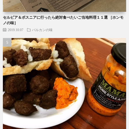
セルビア＆ボスニアに行ったら絶対食べたいご当地料理１１選 ［ホンモ
ノの味］
2019.10.07
バルカンの味