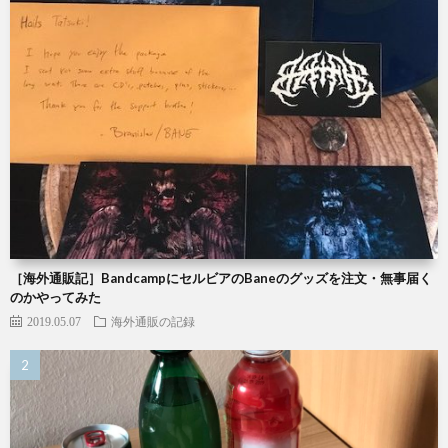
［海外通販記］BandcampにセルビアのBaneのグッズを注文・無事届く
のかやってみた
2019.05.07
海外通販の記録