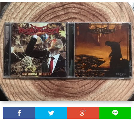
バ
ル
カ
ン
雑
記