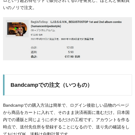
ロという超お得セットで販売されてるのを発見し、ほとんど衝動買
3.
いのノリで注文。
注文
後の
あれ
これ
4.
まと
め
Bandcampでの注文（いつもの）
Bandcampでの購入方法は簡単で、ログイン後欲しい品物のページ
から商品をカートに入れて、そのまま決済画面に進むだけ。日本国
内での通販と同じようにポチるだけの工程です。アカウントを作る
時点で、送付先住所を登録することになるので、送り先の確認をし
ておけばOK。送料は自動計算です。