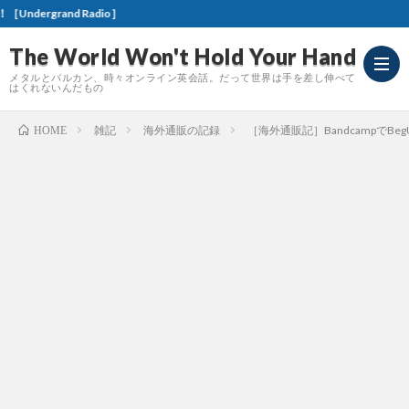
［お知
The World Won't Hold Your Hand
メタルとバルカン、時々オンライン英会話。だって世界は手を差し伸べて
はくれないんだもの
雑記
海外通販の記録
［海外通販記］BandcampでB
HOME
Meta
Revi