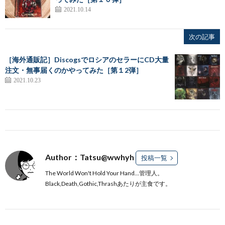
2021.10.14
次の記事
［海外通販記］DiscogsでロシアのセラーにCD大量
注文・無事届くのかやってみた［第１2弾］
2021.10.23
Author：Tatsu@wwhyh
投稿一覧
The World Won't Hold Your Hand...管理人。
Black,Death,Gothic,Thrashあたりが主食です。