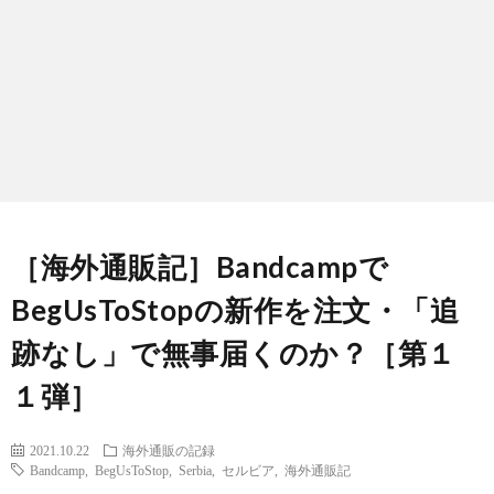
［海外通販記］Bandcampで
BegUsToStopの新作を注文・「追
跡なし」で無事届くのか？［第１
１弾］
Meta
2021.10.22
海外通販の記録
Bandcamp
,
BegUsToStop
,
Serbia
,
セルビア
,
海外通販記
New
Inter