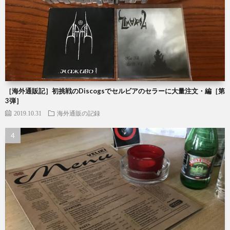
［海外通販記］初挑戦のDiscogsでセルビアのセラーに大量注文・編［第
3弾］
2019.10.31
海外通販の記録