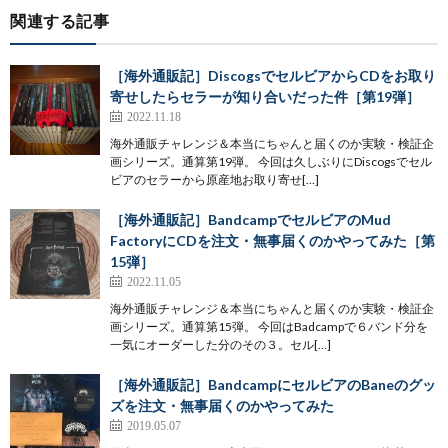
関連する記事
［海外通販記］DiscogsでセルビアからCDをお取り
寄せしたらセラーが知り合いだった件［第19弾］
2022.11.18
海外通販チャレンジ＆本当にちゃんと届くのか実験・検証企
画シリーズ。通算第19弾。 今回は久しぶりにDiscogsでセル
ビアのセラーから原産地お取り寄せ[…]
［海外通販記］BandcampでセルビアのMud
FactoryにCDを注文・無事届くのかやってみた［第
15弾］
2022.11.05
海外通販チャレンジ＆本当にちゃんと届くのか実験・検証企
画シリーズ。通算第15弾。 今回はBadcampで６バンド分を
一気にオーダーした分のその３。セル[…]
［海外通販記］BandcampにセルビアのBaneのグッ
ズを注文・無事届くのかやってみた
2019.05.07