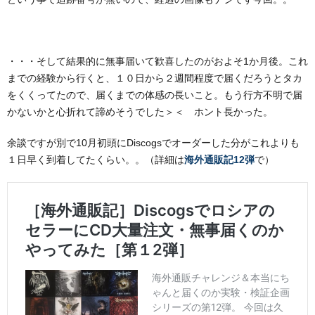
・・・そして結果的に無事届いて歓喜したのがおよそ1か月後。これ
までの経験から行くと、１０日から２週間程度で届くだろうとタカ
をくくってたので、届くまでの体感の長いこと。もう行方不明で届
かないかと心折れて諦めそうでした＞＜ ホント長かった。
余談ですが別で10月初頭にDiscogsでオーダーした分がこれよりも
１日早く到着してたくらい。。（詳細は
海外通販記12弾
で）