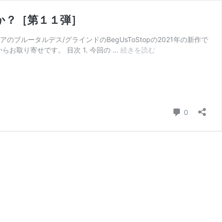
のか？［第１１弾］
ルータルデス/グラインドのBegUsToStopの2021年の新作で
［海
cordsからお取り寄せです。 目次 1. 今回の …
続きを読む
外
通
販
記］
Bandcamp
コメント
で
0
BegUsToStop
の
新
作
を
注
文・
「追
跡
な