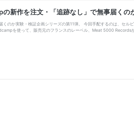
oStopの新作を注文・「追跡なし」で無事届く
のか実験・検証企画シリーズの第11弾。 今回手配するのは、セルビアのブ
.​V​.​N.”。Bandcampを使って、販売元のフランスのレーベル、Meat 5000 Re