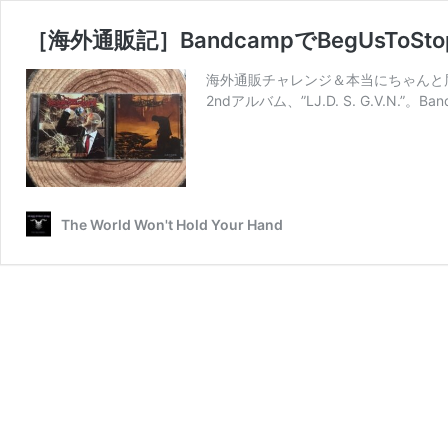
［海外通販記］BandcampでBegUsT
海外通販チャレンジ＆本当にちゃんと届く
2ndアルバム、”LJ​.​D​. ​S​. ​G​
The World Won't Hold Your Hand